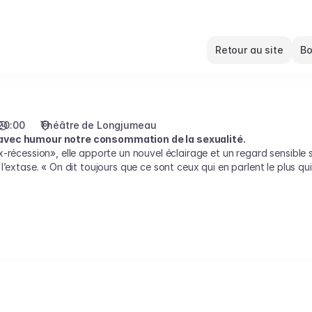
Retour au site
Bo
20:00
Théâtre de Longjumeau
 avec humour notre consommation de la
sexualité.
-récession», elle apporte un nouvel éclairage et un regard sensible s
’extase. « On dit toujours que ce sont ceux qui en parlent le plus qui
e vous propose qu’on partage une heure de sexe. Une heure de sexe, pa
e sera forcément bon. »