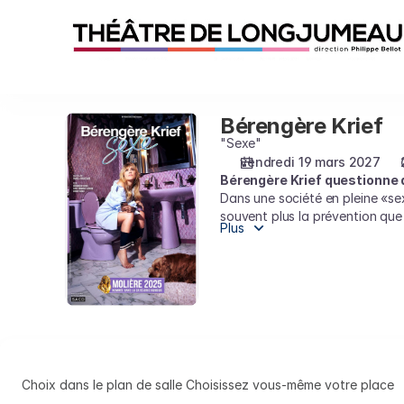
Choix
des
places
sur
le
plan
Bérengère Krief
Bérengère
[Théâtre
Krief
"Sexe"
de
vendredi 19 mars 2027
Longjumeau
Bérengère Krief questionne
|
Dans une société en pleine «sex
19.03.2027
souvent plus la prévention que l
-
Plus
suffira simplement d’écouter. J
20:00
c’est qu’une heure ensemble, c
|
Bérengère
Krief]
-
Théâtre
de
Choix dans le plan de salle
Choisissez vous-même votre place
Longjumeau