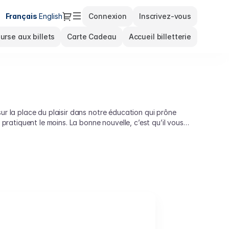
Dialogue
Langue
Français
English
Connexion
Inscrivez-vous
courante
urse aux billets
Carte Cadeau
Accueil billetterie
ur la place du plaisir dans notre éducation qui prône
 pratiquent le moins. La bonne nouvelle, c’est qu’il vous
rfois c’est court, parfois c’est long. Ce qui est sûr,