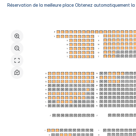
Réservation de la meilleure place
Obtenez automatiquement la m
Choix
dans
le
plan
de
salle