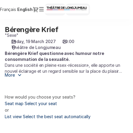
Seat
Dialog
Français
Current
English
Sign in
Register
selection
Language
[Théâtre
de
Bérengère Krief
Bérengère
Longjumeau
Krief
"Sexe"
|
Friday, 19 March 2027
20:00
19.03.2027
Théâtre de Longjumeau
-
Bérengère Krief questionne avec humour notre
20:00
consommation de la
sexualité.
|
Dans une société en pleine «sex-récession», elle apporte un
Bérengère
nouvel éclairage et un regard sensible sur la place du plaisir
Krief]
More
dans notre éducation qui prône souvent plus la prévention que
-
l’extase. « On dit toujours que ce sont ceux qui en parlent le
Théâtre
plus qui pratiquent le moins. La bonne nouvelle, c’est qu’il vous
de
suffira simplement d’écouter. Je vous propose qu’on partage
How would you choose your seats?
une heure de sexe. Une heure de sexe, parfois c’est court,
Longjumeau
Seat map
Select your seat
parfois c’est long. Ce qui est sûr, c’est qu’une heure ensemble,
or
ce sera forcément bon. »
List view
Select the best seat automatically