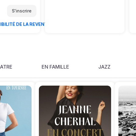
bourgeois se débat pour accéder
 au public une
S'inscrire
à la haute-société et imiter la
ur lancer la
noblesse, les fauxsemblants
! Les six
valsent, les intrigues naissent,
IBILITÉ DE LA REVENTE
t’s Goldman Pour
les précepteurs défilent et les
sent un tribute
quiproquos s’enchaînent…Des
-Jacques
Turcs s’invitent, on arrange des
r des versions
mariages, on dispute les voyelles
ques confondues,
et les consonnes dans une valse
l’illusion
de perruques poudrées et de
e d’un concert de
costumes flamboyants.
ATRE
EN FAMILLE
JAZZ
préférée des
ouveau programme
propose de
 les plus grands
dman, mais aussi
ontre de son
autres : Céline
lyday, Patrick
as, Florent
’autres encore !