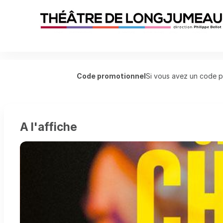
Théâtre
Code promotionnel
Si vous avez un code pro
de
Longjumeau
-
Ventes
de
A l'affiche
billets
en
ligne