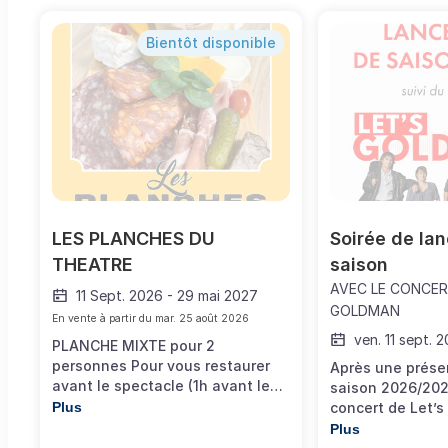
Bientôt disponible
LES PLANCHES DU 
Soirée de la
THEATRE
saison
AVEC LE CONCER
11 Sept. 2026
-
29 mai 2027
GOLDMAN
En vente à partir du
mar. 25 août 2026
ven. 11 sept. 
PLANCHE MIXTE pour 2
personnes Pour vous restaurer
Après une prése
avant le spectacle (1h avant le
saison 2026/202
lever de rideau), commander
Plus
concert de Let’
votre planche Mixte (charcuterie
tous les tubes 
Plus
& fromage). Sur commande
Goldman ! Comm