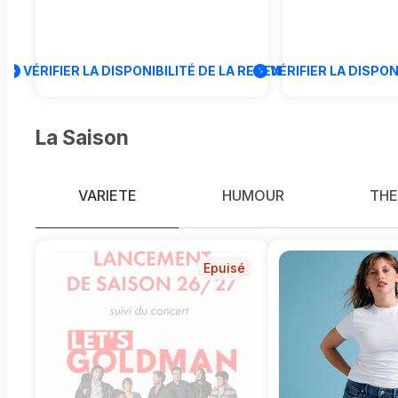
uniquement - pas de vente sur
le Théâtre offre
place. Fin des commandes 12
soirée festive po
avant la représentation.
nouvelle saison 
VÉRIFIER LA DISPONIBILITÉ DE LA REVENTE
VÉRIFIER LA DISPON
musiciens de Le
les Autres propo
original à Jean
Goldman basé su
La Saison
live toutes épo
qui vous donnera 
encore plus fort
VARIETE
HUMOUR
THE
la personnalité 
français ! Le n
du groupe vous 
retrouver en live
tubes de JJ Gol
Epuisé
d’aller à la renc
travail pour les 
Dion, Johnny Hal
Fiori, Patricia Ka
Pagny, et bien d