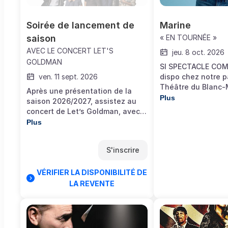
Soirée de lancement de 
Marine
saison
« EN TOURNÉE »
AVEC LE CONCERT LET'S
jeu. 8 oct. 2026
GOLDMAN
SI SPECTACLE COM
ven. 11 sept. 2026
dispo chez notre p
Théâtre du Blanc-M
Après une présentation de la
Octobre, lien direct
Plus
saison 2026/2027, assistez au
concert de Let’s Goldman, avec
tous les tubes de Jean-Jacques
Plus
Goldman ! Comme chaque année,
le Théâtre offre au public une
S'inscrire
soirée festive pour lancer la
nouvelle saison ! Les six
musiciens de Let’s Goldman Pour
VÉRIFIER LA DISPONIBILITÉ DE
les Autres proposent un tribute
LA REVENTE
original à Jean-Jacques
Goldman basé sur des versions
live toutes époques confondues,
qui vous donnera l’illusion