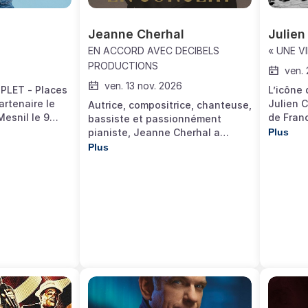
Jeanne Cherhal
Julien
EN ACCORD AVEC DECIBELS
« UNE VI
PRODUCTIONS
ven.
ven. 13 nov. 2026
PLET - Places
L’icône 
artenaire le
Julien C
Autrice, compositrice, chanteuse,
esnil le 9
de Fran
bassiste et passionnément
 ici
tournée
pianiste, Jeanne Cherhal a
Plus
répertoi
marqué la scène musicale
Plus
captivan
française avec ses magnifiques
retour i
chansons. Jeanne Cherhal s’est
c’est pl
fait connaître au début des
une voix
années 2000 avec ses chansons
hors no
pleines d’audace, d’humour et de
avec La 
profondeur. Autrice,
rapideme
compositrice, chanteuse,
rien, Si
bassiste et passionnément
préféren
pianiste, elle est devenue un
inimitab
nom incontournable de la scène
séduit t
musicale française en signant