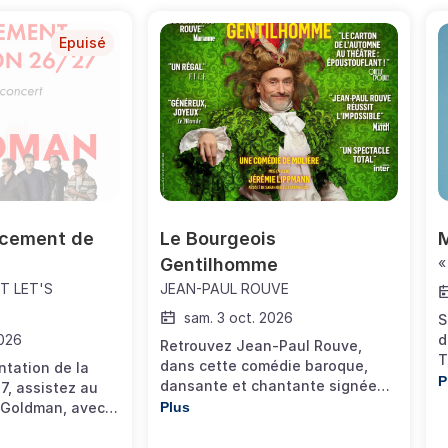
Epuisé
ncement de 
Le Bourgeois 
Gentilhomme
«
T LET'S
JEAN-PAUL ROUVE
sam. 3 oct. 2026
S
2026
d
Retrouvez Jean-Paul Rouve,
T
dans cette comédie baroque,
ntation de la
O
P
dansante et chantante signée
7, assistez au
Molière. Monsieur Jourdain rêve
s Goldman, avec
Plus
en grand : il veut devenir un «
de Jean-Jacques
gentilhomme ».Quand un simple
e chaque année,