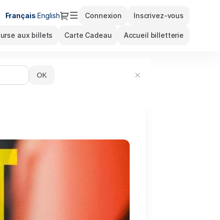
Dialogue
Langue
Français
English
Connexion
Inscrivez-vous
courante
urse aux billets
Carte Cadeau
Accueil billetterie
OK